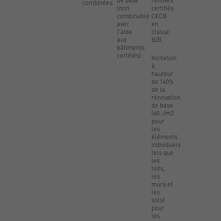
combinées.
(non
certifiés
combinable
CECB
avec
en
l'aide
classe
aux
B/B.
bâtiments
certifiés).
Incitation
à
hauteur
de 160%
de la
rénovation
de base
(60.-/m2
pour
les
éléments
individuels
tels que
les
toits,
les
murs et
les
sols)
pour
les