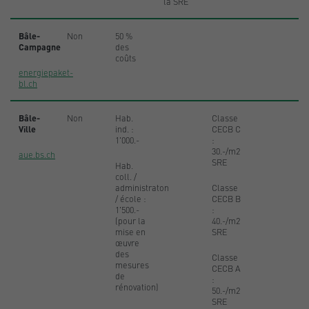
la SRE
Bâle-
Non
50 %
Campagne
des
coûts
energiepaket-
bl.ch
Bâle-
Non
Hab.
Classe
Ville
ind. :
CECB C
1'000.-
:
30.-/m2
aue.bs.ch
SRE
Hab.
coll. /
administraton
Classe
/ école :
CECB B
1'500.-
:
(pour la
40.-/m2
mise en
SRE
œuvre
des
Classe
mesures
CECB A
de
:
rénovation)
50.-/m2
SRE