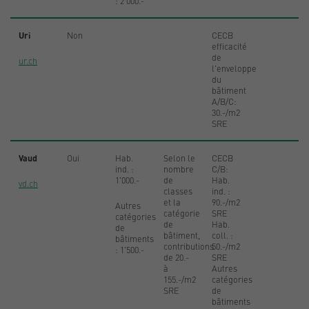
: 2'000.-
Uri
Non
CECB
efficacité
de
ur.ch
l'enveloppe
du
bâtiment
A/B/C:
30.-/m2
SRE
Vaud
Oui
Hab.
Selon le
CECB
ind. :
nombre
C/B:
1'000.-
de
Hab.
vd.ch
classes
ind. :
et la
90.-/m2
Autres
catégorie
SRE
catégories
de
Hab.
de
bâtiment,
coll. :
bâtiments
contributions
50.-/m2
: 1'500.-
de 20.-
SRE
à
Autres
155.-/m2
catégories
SRE
de
bâtiments