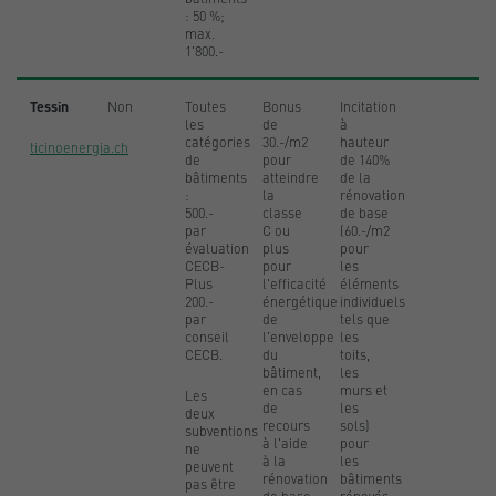
: 50 %;
max.
1'800.-
Tessin
Non
Toutes
Bonus
Incitation
les
de
à
catégories
30.-/m2
hauteur
ticinoenergia.ch
de
pour
de 140%
bâtiments
atteindre
de la
:
la
rénovation
500.-
classe
de base
par
C ou
(60.-/m2
évaluation
plus
pour
CECB-
pour
les
Plus
l'efficacité
éléments
200.-
énergétique
individuels
par
de
tels que
conseil
l'enveloppe
les
CECB.
du
toits,
bâtiment,
les
en cas
murs et
Les
de
les
deux
recours
sols)
subventions
à l'aide
pour
ne
à la
les
peuvent
rénovation
bâtiments
pas être
de base
rénovés