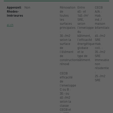
Appenzell
Non
Rénovation
Entre
CECB
Rhodes-
de
60.- et
A/A :
Intérieures
toutes
140.-/m²
Hab.
les
SRE,
ind. /
surfaces
selon
maison
ai.ch
principales
l'enveloppe
bifamiliale
:
du
:
30.-/m2
bâtiment,
65.-/m2
selon la
l'efficacité
SRE
surface
énergétique
Hab.
de
globale
coll. :
l'élément
et le
35.-/m2
de
type de
SRE
construction
bâtiment.
Immeubles
rénové
non
résidentiels
:
CECB
25.-/m2
efficacité
SRE
de
l'enveloppe
C ou B :
30.- ou
40.-/m2
selon la
classe
CECB et