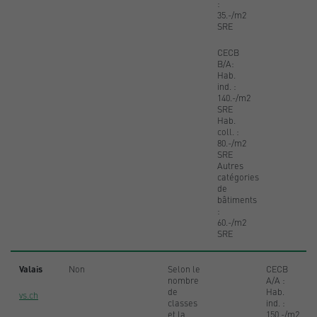
:
35.-/m2
SRE
CECB
B/A:
Hab.
ind. :
140.-/m2
SRE
Hab.
coll. :
80.-/m2
SRE
Autres
catégories
de
bâtiments
:
60.-/m2
SRE
Valais
Non
Selon le
CECB
nombre
A/A :
de
Hab.
vs.ch
classes
ind. :
et la
150.-/m2