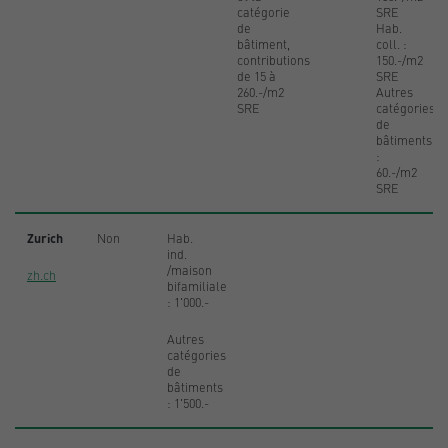
catégorie
SRE
de
Hab.
bâtiment,
coll. :
contributions
150.-/m2
de 15 à
SRE
260.-/m2
Autres
SRE
catégories
de
bâtiments
:
60.-/m2
SRE
Zurich
Non
Hab.
ind.
/maison
zh.ch
bifamiliale
: 1'000.-
Autres
catégories
de
bâtiments
: 1'500.-