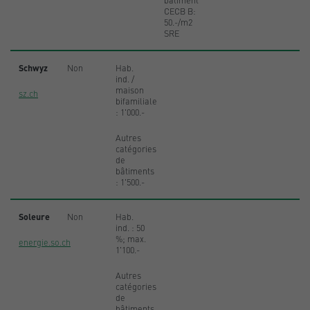
CECB B:
50.-/m2
SRE
Schwyz
Non
Hab.
ind. /
maison
sz.ch
bifamiliale
: 1'000.-
Autres
catégories
de
bâtiments
: 1'500.-
Soleure
Non
Hab.
ind. : 50
%; max.
energie.so.ch
1'100.-
Autres
catégories
de
bâtiments