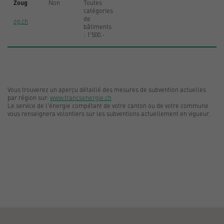
Zoug
Non
Toutes
catégories
de
zg.ch
bâtiments
: 1'500.-
Vous trouverez un aperçu détaillé des mesures de subvention actuelles
par région sur:
www.francsenergie.ch
Le service de l'énergie compétant de votre canton ou de votre commune
vous renseignera volontiers sur les subventions actuellement en vigueur.