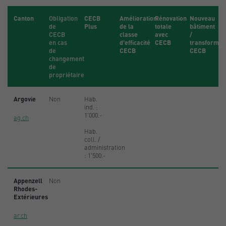
Canton
Obligation
CECB
Amélioration
Rénovation
Nouveau
de
Plus
de la
totale
bâtiment
CECB
classe
avec
/
en cas
d'efficacité
CECB
transformat
de
CECB
CECB
changement
de
propriétaire
Argovie
Non
Hab.
ind. :
1'000.-
ag.ch
Hab.
coll. /
administration
: 1'500.-
Appenzell
Non
Rhodes-
Extérieures
ar.ch