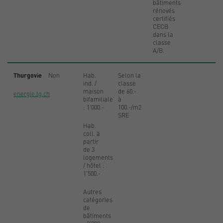
bâtiments
rénovés
certifiés
CECB
dans la
classe
A/B.
Thurgovie
Non
Hab.
Selon la
ind. /
classe
maison
de 60.-
energie.tg.ch
bifamiliale
à
: 1'000.-
100.-/m2
SRE
Hab.
coll. ä
partir
de 3
logements
/ hôtel :
1'500.-
Autres
catégories
de
bâtiments