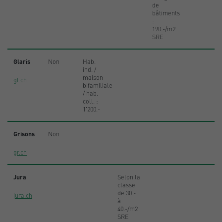
de
bâtiments
:
190.-/m2
SRE
Glaris
Non
Hab.
ind. /
maison
gl.ch
bifamiliale
/ hab.
coll. :
1'200.-
Grisons
Non
gr.ch
Jura
Selon la
classe
de 30.-
jura.ch
à
40.-/m2
SRE