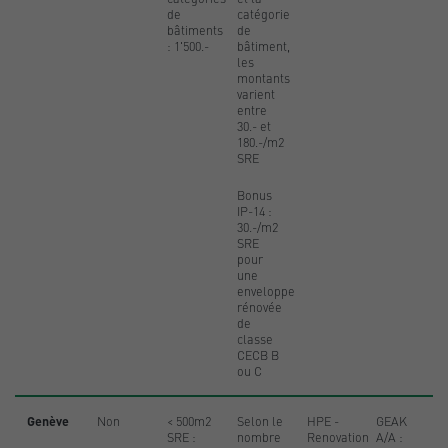
de
catégorie
bâtiments
de
: 1'500.-
bâtiment,
les
montants
varient
entre
30.- et
180.-/m2
SRE
Bonus
IP-14 :
30.-/m2
SRE
pour
une
enveloppe
rénovée
de
classe
CECB B
ou C
Genève
Non
< 500m2
Selon le
HPE -
GEAK
SRE :
nombre
Renovation
A/A :