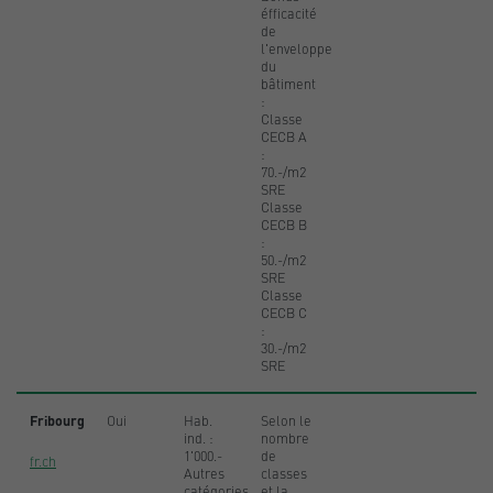
éfficacité
de
l'enveloppe
du
bâtiment
:
Classe
CECB A
:
70.-/m2
SRE
Classe
CECB B
:
50.-/m2
SRE
Classe
CECB C
:
30.-/m2
SRE
Fribourg
Oui
Hab.
Selon le
ind. :
nombre
1'000.-
de
fr.ch
Autres
classes
catégories
et la