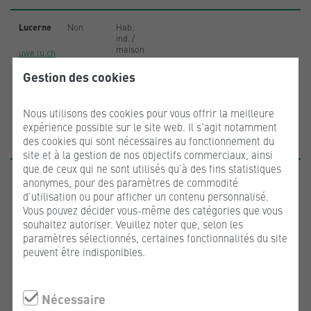
Lucerne
Non
Hab.
ind. /
maison
uwe.lu.ch
bifamiliale
: 1'000.-
Gestion des cookies
Autres
catégories
Nous utilisons des cookies pour vous offrir la meilleure
de
expérience possible sur le site web. Il s'agit notamment
bâtiments
des cookies qui sont nécessaires au fonctionnement du
: 1'500.-
site et à la gestion de nos objectifs commerciaux, ainsi
que de ceux qui ne sont utilisés qu’à des fins statistiques
Neuchâtel
Oui,
Selon le
anonymes, pour des paramètres de commodité
dans
nombre
d’utilisation ou pour afficher un contenu personnalisé.
certaines
de
ne.ch
Vous pouvez décider vous-même des catégories que vous
conditions
classes
et la
souhaitez autoriser. Veuillez noter que, selon les
catégorie
paramètres sélectionnés, certaines fonctionnalités du site
de
peuvent être indisponibles.
bâtiment,
les
montants
varient
Nécessaire
entre
50.- et