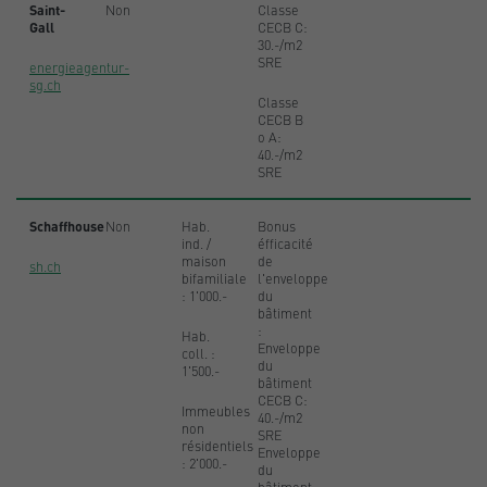
Saint-
Non
Classe
Gall
CECB C:
30.-/m2
SRE
energieagentur-
sg.ch
Classe
CECB B
o A:
40.-/m2
SRE
Schaffhouse
Non
Hab.
Bonus
ind. /
éfficacité
maison
de
sh.ch
bifamiliale
l'enveloppe
: 1'000.-
du
bâtiment
:
Hab.
Enveloppe
coll. :
du
1'500.-
bâtiment
CECB C:
Immeubles
40.-/m2
non
SRE
résidentiels
Enveloppe
: 2'000.-
du
bâtiment