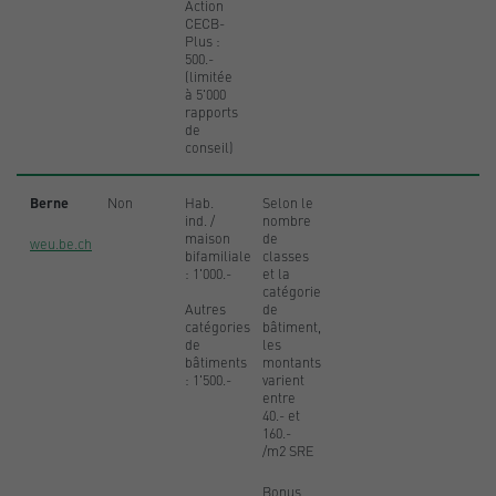
Action
CECB-
Plus :
500.-
(limitée
à 5'000
rapports
de
conseil)
Berne
Non
Hab.
Selon le
ind. /
nombre
maison
de
weu.be.ch
bifamiliale
classes
: 1'000.-
et la
catégorie
Autres
de
catégories
bâtiment,
de
les
bâtiments
montants
: 1'500.-
varient
entre
40.- et
160.-
/m2 SRE
Bonus