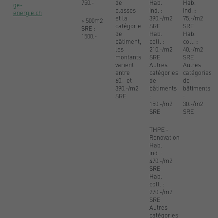
750.-
de
Hab.
Hab.
ge-
classes
ind. :
ind. :
energie.ch
et la
390.-/m2
75.-/m2
> 500m2
catégorie
SRE
SRE
SRE :
de
Hab.
Hab.
1500.-
bâtiment,
coll. :
coll. :
les
210.-/m2
40.-/m2
montants
SRE
SRE
varient
Autres
Autres
entre
catégories
catégories
60.- et
de
de
390.-/m2
bâtiments
bâtiments
SRE
:
:
150.-/m2
30.-/m2
SRE
SRE
THPE -
Renovation
Hab.
ind. :
470.-/m2
SRE
Hab.
coll. :
270.-/m2
SRE
Autres
catégories