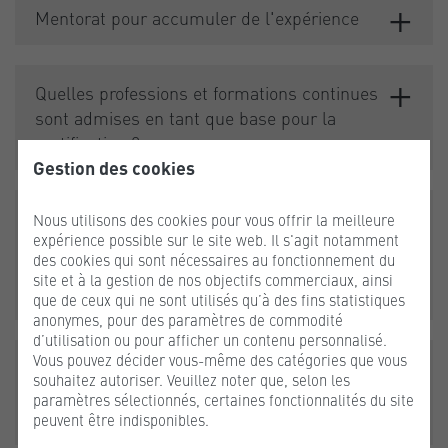
Mentorat pour accumuler de l'expérience
Quelles professions et formations continues
sont admises en tant que base pour la
certification ?
Gestion des cookies
Je ne dispose d'aucune des formations
Nous utilisons des cookies pour vous offrir la meilleure
expérience possible sur le site web. Il s'agit notamment
nécessaires. Quelle est l'expérience dont je
des cookies qui sont nécessaires au fonctionnement du
dois faire preuve pour pouvoir obtenir une
site et à la gestion de nos objectifs commerciaux, ainsi
certification ?
que de ceux qui ne sont utilisés qu’à des fins statistiques
anonymes, pour des paramètres de commodité
d’utilisation ou pour afficher un contenu personnalisé.
Vous pouvez décider vous-même des catégories que vous
J'aimerais suivre une formation en tant que
souhaitez autoriser. Veuillez noter que, selon les
conseiller·ère énergétique. Puis-je
paramètres sélectionnés, certaines fonctionnalités du site
m'inscrire pour la formation d'expert·e·s ?
peuvent être indisponibles.